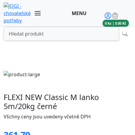
MENU
0
ks |
0.00
Kč
FLEXI NEW Classic M lanko
5m/20kg černé
Všchny ceny jsou uvedeny včetně DPH
361.79