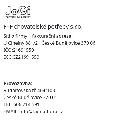
F+F chovatelské potřeby s.r.o.
Sídlo firmy + fakturační adresa :
U Cihelny 881/21 České Budějovice 370 06
IČO:21691550
DIC:CZ21691550
Provozovna:
Rudolfovská tř. 464/103
České Budějovice 370 01
TEL: 606 714 691
EMAIL: info@fauna-flora.cz