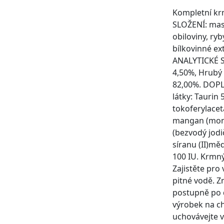
Kompletní kr
SLOŽENÍ: maso
obiloviny, ryb
bílkovinné ex
ANALYTICKÉ S
4,50%, Hrubý 
82,00%. DOPL
látky: Taurin 
tokoferylacet
mangan (mon
(bezvodý jod
síranu (II)mě
100 IU. Krmný
Zajistěte pro 
pitné vodě. Z
postupně po d
výrobek na c
uchovávejte v