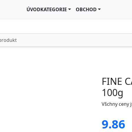
ÚVOD
KATEGORIE
OBCHOD
FINE C
100g
Všchny ceny 
9.86