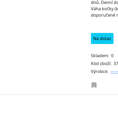
dnů. Denní d
Váha kočky (k
doporučené mn
Na dotaz
Skladem:
0
Kód zboží:
3
Výrobce:
-----