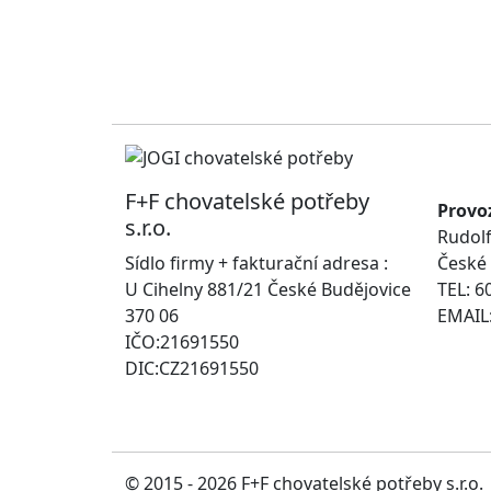
F+F chovatelské potřeby
Provo
s.r.o.
Rudolf
Sídlo firmy + fakturační adresa :
České 
U Cihelny 881/21 České Budějovice
TEL: 6
370 06
EMAIL:
IČO:21691550
DIC:CZ21691550
© 2015 - 2026 F+F chovatelské potřeby s.r.o.