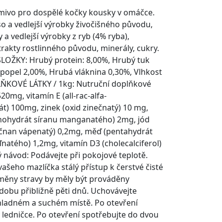
mivo pro dospělé kočky kousky v omáčce.
 a vedlejší výrobky živočišného původu,
y a vedlejší výrobky z ryb (4% ryba),
trakty rostlinného původu, minerály, cukry.
LOŽKY: Hrubý protein: 8,00%, Hrubý tuk
popel 2,00%, Hrubá vláknina 0,30%, Vlhkost
ŇKOVÉ LÁTKY / 1kg: Nutruční doplňkové
520mg, vitamín E (all-rac-alfa-
át) 100mg, zinek (oxid zinečnatý) 10 mg,
ohydrát síranu manganatého) 2mg, jód
ičnan vápenatý) 0,2mg, měď (pentahydrát
ďnatého) 1,2mg, vitamín D3 (cholecalciferol)
 návod: Podávejte při pokojové teplotě.
vašeho mazlíčka stálý přístup k čerstvé čisté
měny stravy by měly být prováděny
obu přibližně pěti dnů. Uchovávejte
hladném a suchém místě. Po otevření
 ledničce. Po otevření spotřebujte do dvou