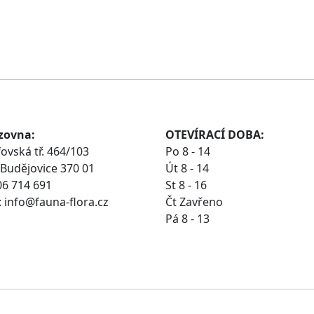
zovna:
OTEVÍRACÍ DOBA:
ovská tř. 464/103
Po 8 - 14
Budějovice 370 01
Út 8 - 14
06 714 691
St 8 - 16
 info@fauna-flora.cz
Čt Zavřeno
Pá 8 - 13