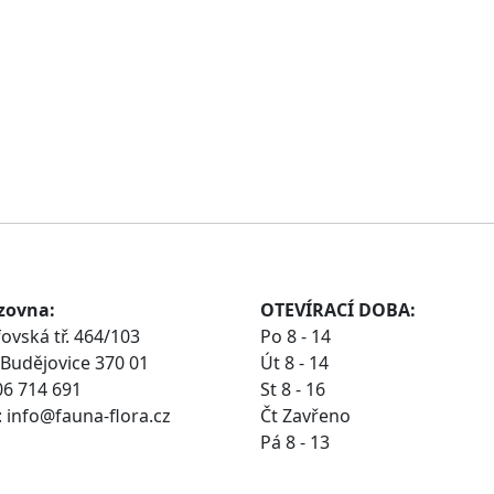
zovna:
OTEVÍRACÍ DOBA:
ovská tř. 464/103
Po 8 - 14
Budějovice 370 01
Út 8 - 14
06 714 691
St 8 - 16
 info@fauna-flora.cz
Čt Zavřeno
Pá 8 - 13