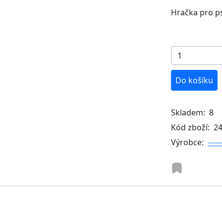
Hračka pro ps
Do košíku
Skladem:
8
Kód zboží:
2
Výrobce:
-----