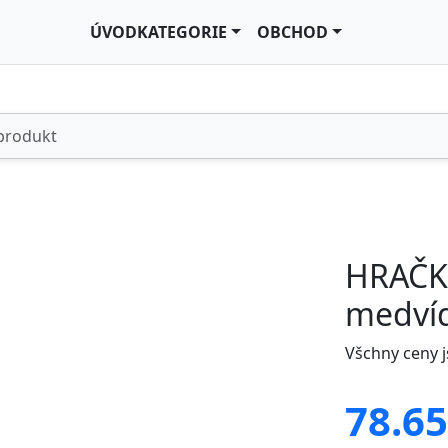
ÚVOD
KATEGORIE
OBCHOD
HRAČKA
medví
Všchny ceny 
78.65