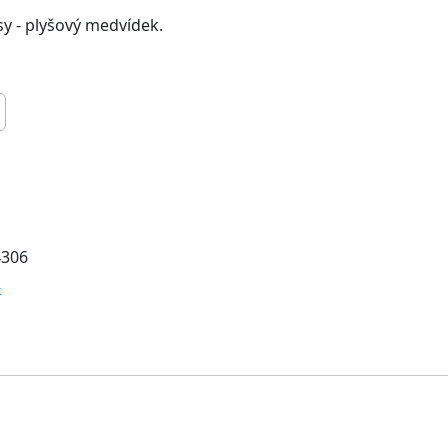
y - plyšový medvídek.
4306
-