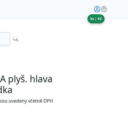
ks |
Kč
 plyš. hlava
dka
jsou uvedeny včetně DPH