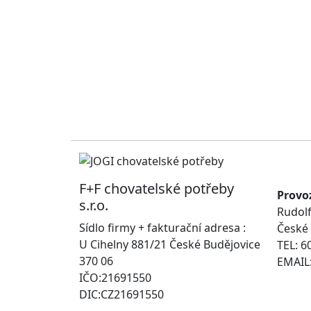
F+F chovatelské potřeby
Provo
s.r.o.
Rudolf
Sídlo firmy + fakturační adresa :
České 
U Cihelny 881/21 České Budějovice
TEL: 6
370 06
EMAIL:
IČO:21691550
DIC:CZ21691550