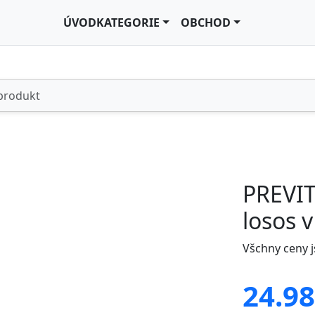
ÚVOD
KATEGORIE
OBCHOD
PREVIT
losos v
Všchny ceny 
24.98