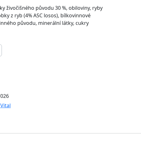
y živočišného původu 30 %, obiloviny, ryby
robky z ryb (4% ASC losos), bílkovinnové
linného původu, minerální látky, cukry
7026
Vital