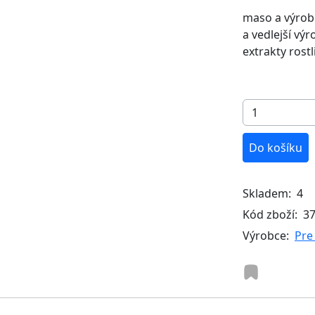
maso a výrobk
a vedlejší vý
extrakty rost
Do košíku
Skladem:
4
Kód zboží:
3
Výrobce:
Pre 