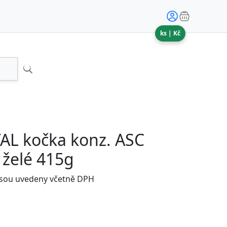
ks |
Kč
AL kočka konz. ASC
 želé 415g
jsou uvedeny včetně DPH