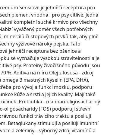
remium Sensitive je jehněčí receptura pro
šech plemen, vhodná i pro psy citlivé. Jedná
valitní kompletní suché krmivo pro všechny
 Nabízí vyvážený poměr všech potřebných
nů, minerálů či stopových prvků tak, aby plně
šechny výživové nároky pejska. Tato
vá jehněčí receptura bez pšenice a
pku se vyznačuje vysokou stravitelností a je
citlivé psy. Proteiny živočišného původu jsou
 70 %. Aditiva na míru Olej z lososa - zdroj
 omega 3 mastných kyselin (EPA, DHA),
třeba pro vývoj a funkci mozku, podporu
unkce kůže a srsti a jejich kvality. Mají také
ý účinek. Prebiotika - mannan-oligosacharidy
o-oligosacharidy (FOS) podporují střevní
právnou funkci trávicího traktu a posilují
ém. Betaglukany stimulují a posilují imunitní
voce a zeleniny – výborný zdroj vitamínů a