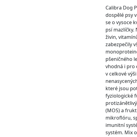
Calibra Dog P
dospělé psy v
se o vysoce k
psí mazlíčky.
živin, vitamí
zabezpečily v
monoproteino
pšeničného le
vhodná i pro 
v celkové výši
nenasycených
které jsou po
fyziologické f
protizánětliv
(MOS) a frukt
mikroflóru, s
imunitní syst
systém. Mix o