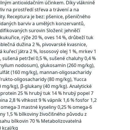
ilným antioxidačním účinkem. Díky vláknině
liv na prostředí střeva a trávení a na
ity. Receptura je bez: pšenice, pšeničného
přidaných barviv a umělých konzervantů,
ifikovaných surovin Složení: jehněčí
 kukuřice, rýže 20 %, oves 14 %, drůbeží tuk
ablečná dužina 2 %, pivovarské kvasnice,
 kuřecí játra 2 %, lososový olej 1 %, mrkev 1
, sušená petržel 0,5 %, sušené chaluhy 0,4 %
phyllum nodosum), glukosamin (260 mg/kg),
ulfát (160 mg/kg), mannan-oligosacharidy
frukto-oligosacharidy (80 mg/kg), Yucca
0 mg/kg), β-glukany (40 mg/kg). Analytické
 protein 25 % hrubý tuk 14 % hrubý popel 7
ina 2,8 % vlhkost 9 % vápník 1,6 % fosfor 1,2
% omega-3 mastné kyseliny 0,25 % omega-6
ny 1,5 % bílkoviny živočišného původu z
sahu bílkovin 70 % Metabolizovatelná
0 kcal/kg