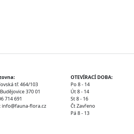
zovna:
OTEVÍRACÍ DOBA:
ovská tř. 464/103
Po 8 - 14
Budějovice 370 01
Út 8 - 14
06 714 691
St 8 - 16
 info@fauna-flora.cz
Čt Zavřeno
Pá 8 - 13