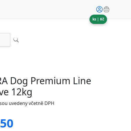
ks |
Kč
RA Dog Premium Line
ive 12kg
jsou uvedeny včetně DPH
.50