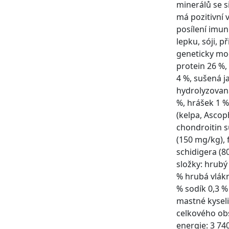
minerálů se s
má pozitivní v
posílení imun
lepku, sóji, 
geneticky mod
protein 26 %,
4 %, sušená j
hydrolyzovaná
%, hrášek 1 %
(kelpa, Asco
chondroitin s
(150 mg/kg), 
schidigera (8
složky: hrubý
% hrubá vlákn
% sodík 0,3 
mastné kyseli
celkového ob
energie: 3 74