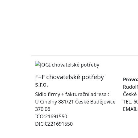
F+F chovatelské potřeby
Provo
s.r.o.
Rudolf
Sídlo firmy + fakturační adresa :
České 
U Cihelny 881/21 České Budějovice
TEL: 6
370 06
EMAIL:
IČO:21691550
DIC:CZ21691550