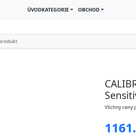
ÚVOD
KATEGORIE
OBCHOD
CALIB
Sensit
Všchny ceny 
1161