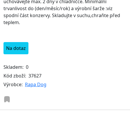
uchovávejte max. 2 dny v chladničce. Minimální
trvanlivost do (den/měsíc/rok) a výrobní šarže :viz
spodní část konzervy. Skladujte v suchu,chraňte před
teplem.
Na dotaz
Skladem:
0
Kód zboží:
37627
Výrobce:
Rapa Dog