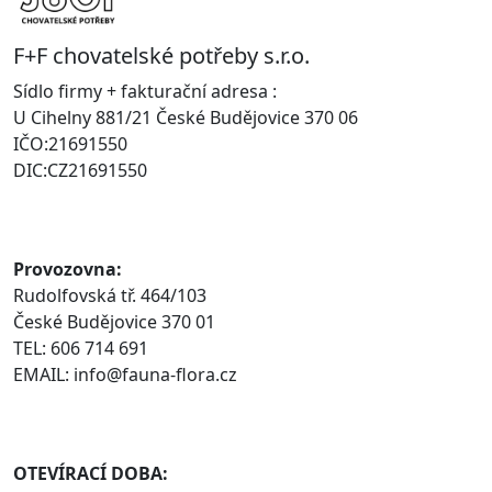
F+F chovatelské potřeby s.r.o.
Sídlo firmy + fakturační adresa :
U Cihelny 881/21 České Budějovice 370 06
IČO:21691550
DIC:CZ21691550
Provozovna:
Rudolfovská tř. 464/103
České Budějovice 370 01
TEL: 606 714 691
EMAIL: info@fauna-flora.cz
OTEVÍRACÍ DOBA: