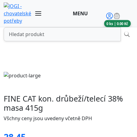
MENU
0
ks |
0.00
Kč
FINE CAT kon. drůbeží/telecí 38%
masa 415g
Všchny ceny jsou uvedeny včetně DPH
28.45