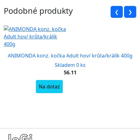
Podobné produkty
❮
❯
ANIMONDA konz. kočka Adult hov/ krůta/králík 400g
Skladem 0 ks
56.11
Na dotaz