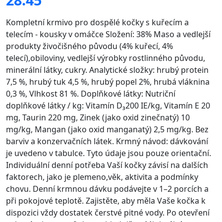
Kompletní krmivo pro dospělé kočky s kuřecím a
telecím - kousky v omáčce Složení: 38% Maso a vedlejší
produkty živočišného původu (4% kuřecí, 4%
telecí),obiloviny, vedlejší výrobky rostlinného původu,
minerální látky, cukry. Analytické složky: hrubý protein
7,5 %, hrubý tuk 4,5 %, hrubý popel 2%, hrubá vláknina
0,3 %, Vlhkost 81 %. Doplňkové látky: Nutriční
doplňkové látky / kg: Vitamín D₃200 IE/kg, Vitamín E 20
mg, Taurin 220 mg, Zinek (jako oxid zinečnatý) 10
mg/kg, Mangan (jako oxid manganatý) 2,5 mg/kg. Bez
barviv a konzervačních látek. Krmný návod: dávkování
je uvedeno v tabulce. Tyto údaje jsou pouze orientační.
Individuální denní potřeba Vaší kočky závisí na dalších
faktorech, jako je plemeno,věk, aktivita a podmínky
chovu. Denní krmnou dávku podávejte v 1–2 porcích a
při pokojové teplotě. Zajistěte, aby měla Vaše kočka k
dispozici vždy dostatek čerstvé pitné vody. Po otevření