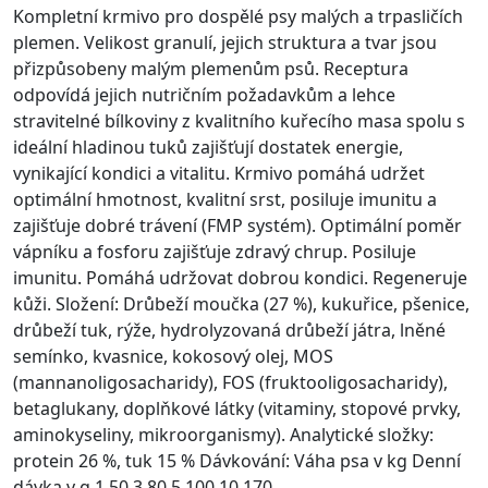
Kompletní krmivo pro dospělé psy malých a trpasličích
plemen. Velikost granulí, jejich struktura a tvar jsou
přizpůsobeny malým plemenům psů. Receptura
odpovídá jejich nutričním požadavkům a lehce
stravitelné bílkoviny z kvalitního kuřecího masa spolu s
ideální hladinou tuků zajišťují dostatek energie,
vynikající kondici a vitalitu. Krmivo pomáhá udržet
optimální hmotnost, kvalitní srst, posiluje imunitu a
zajišťuje dobré trávení (FMP systém). Optimální poměr
vápníku a fosforu zajišťuje zdravý chrup. Posiluje
imunitu. Pomáhá udržovat dobrou kondici. Regeneruje
kůži. Složení: Drůbeží moučka (27 %), kukuřice, pšenice,
drůbeží tuk, rýže, hydrolyzovaná drůbeží játra, lněné
semínko, kvasnice, kokosový olej, MOS
(mannanoligosacharidy), FOS (fruktooligosacharidy),
betaglukany, doplňkové látky (vitaminy, stopové prvky,
aminokyseliny, mikroorganismy). Analytické složky:
protein 26 %, tuk 15 % Dávkování: Váha psa v kg Denní
dávka v g 1 50 3 80 5 100 10 170