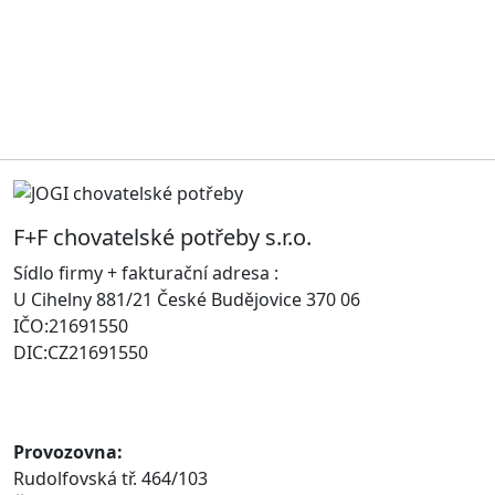
F+F chovatelské potřeby s.r.o.
Sídlo firmy + fakturační adresa :
U Cihelny 881/21 České Budějovice 370 06
IČO:21691550
DIC:CZ21691550
Provozovna:
Rudolfovská tř. 464/103