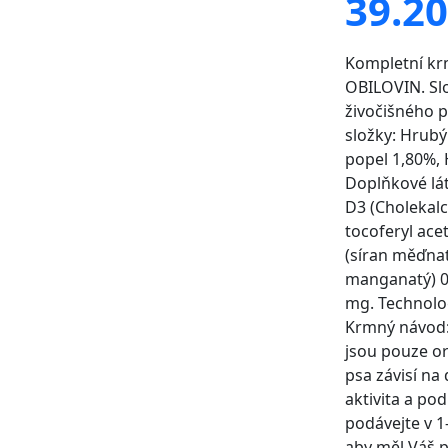
39.20
Kompletní krm
OBILOVIN. Slo
živočišného p
složky: Hrubý
popel 1,80%, 
Doplňkové lát
D3 (Cholekalci
tocoferyl ace
(síran měďnat
manganatý) 0,
mg. Technolo
Krmný návod: 
jsou pouze or
psa závisí na
aktivita a p
podávejte v 1–
aby měl Váš p