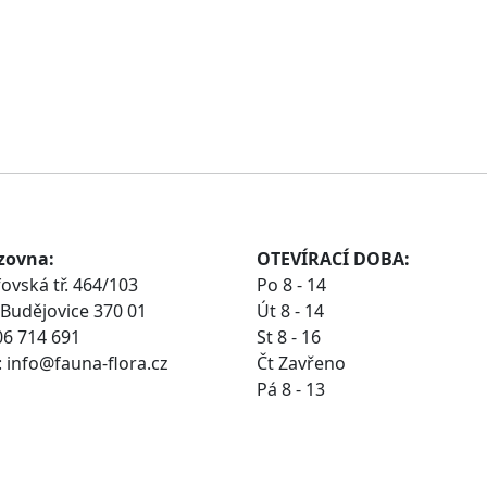
zovna:
OTEVÍRACÍ DOBA:
ovská tř. 464/103
Po 8 - 14
Budějovice 370 01
Út 8 - 14
06 714 691
St 8 - 16
 info@fauna-flora.cz
Čt Zavřeno
Pá 8 - 13