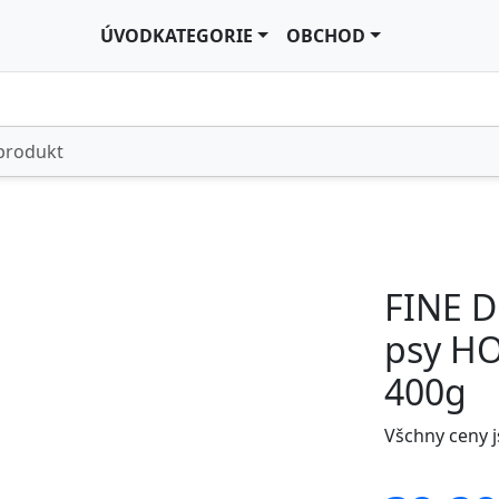
ÚVOD
KATEGORIE
OBCHOD
FINE D
psy H
400g
Všchny ceny 