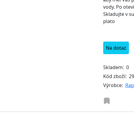
vody. Po otev
Skladujte v s
plato
Na dotaz
Skladem:
0
Kód zboží:
2
Výrobce:
Rap