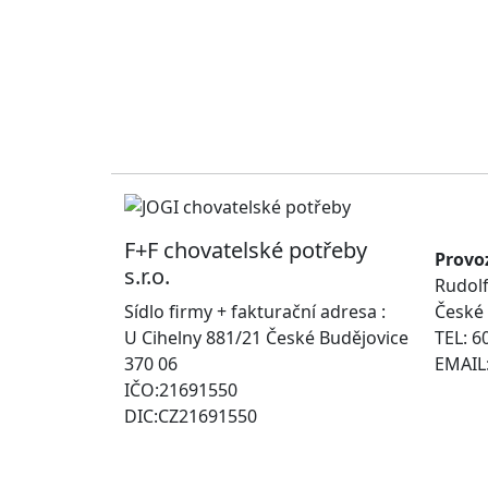
F+F chovatelské potřeby
Provo
s.r.o.
Rudolf
Sídlo firmy + fakturační adresa :
České 
U Cihelny 881/21 České Budějovice
TEL: 6
370 06
EMAIL:
IČO:21691550
DIC:CZ21691550