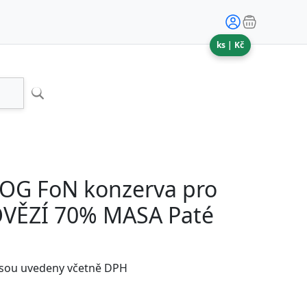
ks |
Kč
OG FoN konzerva pro
OVĚZÍ 70% MASA Paté
jsou uvedeny včetně DPH