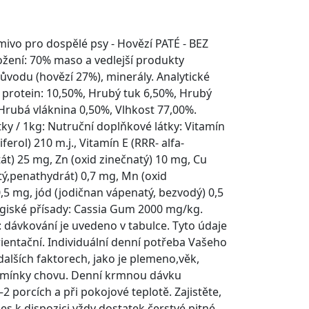
ivo pro dospělé psy - Hovězí PATÉ - BEZ
žení: 70% maso a vedlejší produkty
ůvodu (hovězí 27%), minerály. Analytické
 protein: 10,50%, Hrubý tuk 6,50%, Hrubý
Hrubá vláknina 0,50%, Vlhkost 77,00%.
ky / 1kg: Nutruční doplňkové látky: Vitamín
ferol) 210 m.j., Vitamín E (RRR- alfa-
tát) 25 mg, Zn (oxid zinečnatý) 10 mg, Cu
ý,penathydrát) 0,7 mg, Mn (oxid
5 mg, jód (jodičnan vápenatý, bezvodý) 0,5
giské přísady: Cassia Gum 2000 mg/kg.
dávkování je uvedeno v tabulce. Tyto údaje
ientační. Individuální denní potřeba Vašeho
 dalších faktorech, jako je plemeno,věk,
odmínky chovu. Denní krmnou dávku
2 porcích a při pokojové teplotě. Zajistěte,
es k dispozici vždy dostatek čerstvé pitné