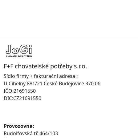
F+F chovatelské potřeby s.r.o.
Sídlo firmy + fakturační adresa :
U Cihelny 881/21 České Budějovice 370 06
IČO:21691550
DIC:CZ21691550
Provozovna:
Rudolfovská tř. 464/103