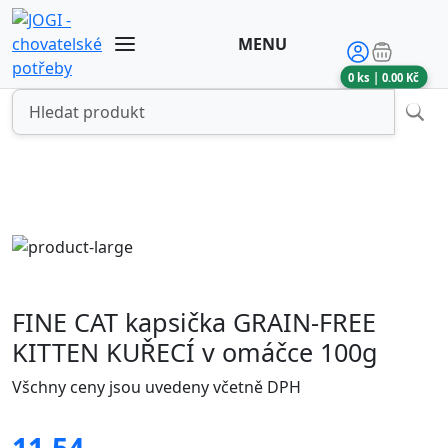
MENU
0
ks |
0.00
Kč
FINE CAT kapsička GRAIN-FREE
KITTEN KUŘECÍ v omáčce 100g
Všchny ceny jsou uvedeny včetně DPH
11.54