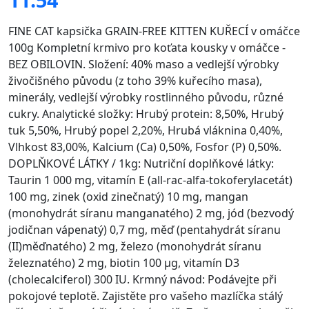
FINE CAT kapsička GRAIN-FREE KITTEN KUŘECÍ v omáčce
100g Kompletní krmivo pro koťata kousky v omáčce -
BEZ OBILOVIN. Složení: 40% maso a vedlejší výrobky
živočišného původu (z toho 39% kuřecího masa),
minerály, vedlejší výrobky rostlinného původu, různé
cukry. Analytické složky: Hrubý protein: 8,50%, Hrubý
tuk 5,50%, Hrubý popel 2,20%, Hrubá vláknina 0,40%,
Vlhkost 83,00%, Kalcium (Ca) 0,50%, Fosfor (P) 0,50%.
DOPLŇKOVÉ LÁTKY / 1kg: Nutriční doplňkové látky:
Taurin 1 000 mg, vitamín E (all-rac-alfa-tokoferylacetát)
100 mg, zinek (oxid zinečnatý) 10 mg, mangan
(monohydrát síranu manganatého) 2 mg, jód (bezvodý
jodičnan vápenatý) 0,7 mg, měď (pentahydrát síranu
(II)měďnatého) 2 mg, železo (monohydrát síranu
železnatého) 2 mg, biotin 100 μg, vitamín D3
(cholecalciferol) 300 IU. Krmný návod: Podávejte při
pokojové teplotě. Zajistěte pro vašeho mazlíčka stálý