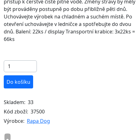
přístup k čerstvé čisté pitné vodě. Změny stravy by měly
být prováděny postupně po dobu přibližně pěti dnů.
Uchovávejte výrobek na chladném a suchém místě. Po
otevření uchovávejte v ledničce a spotřebujte do dvou
dnů. Balení: 22ks / display Transportní krabice: 3x22ks =
66ks
Do košíku
Skladem:
33
Kód zboží:
37500
Výrobce:
Rapa Dog