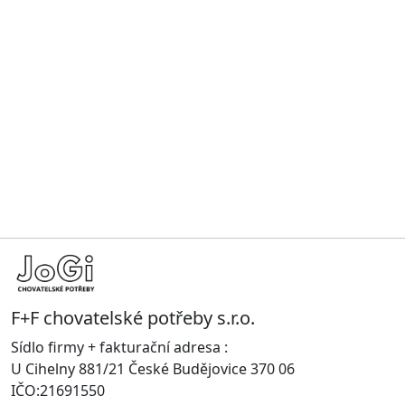
F+F chovatelské potřeby s.r.o.
Sídlo firmy + fakturační adresa :
U Cihelny 881/21 České Budějovice 370 06
IČO:21691550