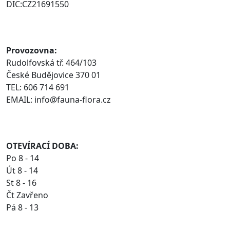
DIC:CZ21691550
Provozovna:
Rudolfovská tř. 464/103
České Budějovice 370 01
TEL: 606 714 691
EMAIL: info@fauna-flora.cz
OTEVÍRACÍ DOBA:
Po 8 - 14
Út 8 - 14
St 8 - 16
Čt Zavřeno
Pá 8 - 13