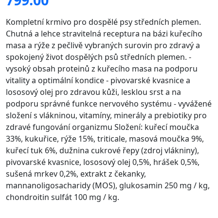
Kompletní krmivo pro dospělé psy středních plemen.
Chutná a lehce stravitelná receptura na bázi kuřecího
masa a rýže z pečlivě vybraných surovin pro zdravý a
spokojený život dospělých psů středních plemen. -
vysoký obsah proteinů z kuřecího masa na podporu
vitality a optimální kondice - pivovarské kvasnice a
lososový olej pro zdravou kůži, lesklou srst a na
podporu správné funkce nervového systému - vyvážené
složení s vlákninou, vitamíny, minerály a prebiotiky pro
zdravé fungování organizmu Složení: kuřecí moučka
33%, kukuřice, rýže 15%, triticale, masová moučka 9%,
kuřecí tuk 6%, dužnina cukrové řepy (zdroj vlákniny),
pivovarské kvasnice, lososový olej 0,5%, hrášek 0,5%,
sušená mrkev 0,2%, extrakt z čekanky,
mannanoligosacharidy (MOS), glukosamin 250 mg / kg,
chondroitin sulfát 100 mg / kg.