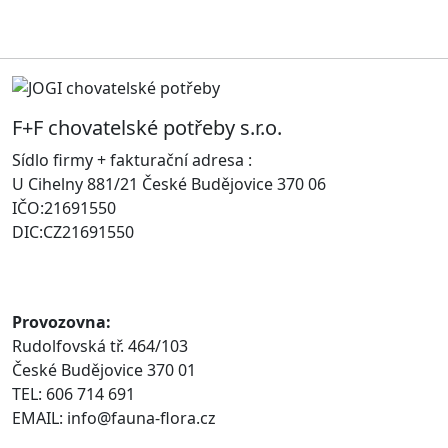
F+F chovatelské potřeby s.r.o.
Sídlo firmy + fakturační adresa :
U Cihelny 881/21 České Budějovice 370 06
IČO:21691550
DIC:CZ21691550
Provozovna:
Rudolfovská tř. 464/103
České Budějovice 370 01
TEL: 606 714 691
EMAIL: info@fauna-flora.cz