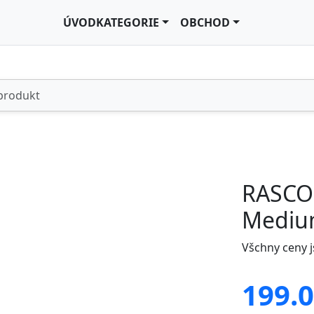
ÚVOD
KATEGORIE
OBCHOD
RASCO
Mediu
Všchny ceny 
199.