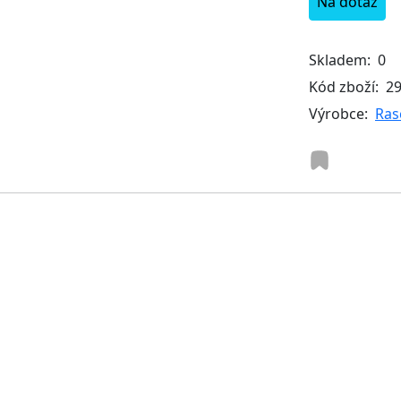
Na dotaz
Skladem:
0
Kód zboží:
2
Výrobce:
Ras