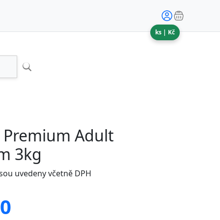
ks |
Kč
 Premium Adult
m 3kg
jsou uvedeny včetně DPH
00