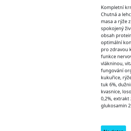
Kompletní kr
Chutná a lehc
masa a rýže z
spokojený živ
obsah protein
optimální kon
pro zdravou k
funkce nervov
vlákninou, vi
fungování or
kukuřice, rýž
tuk 6%, dužni
kvasnice, los
0,2%, extrakt
glukosamin 25