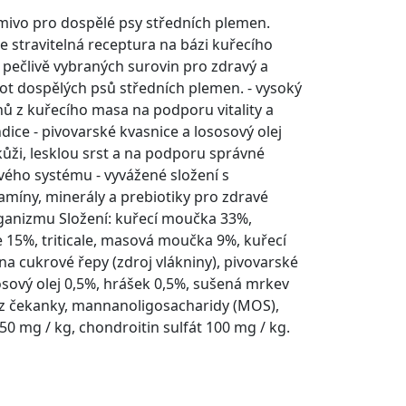
mivo pro dospělé psy středních plemen.
e stravitelná receptura na bázi kuřecího
 pečlivě vybraných surovin pro zdravý a
ot dospělých psů středních plemen. - vysoký
ů z kuřecího masa na podporu vitality a
dice - pivovarské kvasnice a lososový olej
ůži, lesklou srst a na podporu správné
ého systému - vyvážené složení s
tamíny, minerály a prebiotiky pro zdravé
ganizmu Složení: kuřecí moučka 33%,
e 15%, triticale, masová moučka 9%, kuřecí
na cukrové řepy (zdroj vlákniny), pivovarské
osový olej 0,5%, hrášek 0,5%, sušená mrkev
 z čekanky, mannanoligosacharidy (MOS),
0 mg / kg, chondroitin sulfát 100 mg / kg.