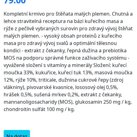
Kompletní krmivo pro štěňata malých plemen. Chutná a
lehce stravitelná receptura na bázi kuřecího masa a
rýže z pečlivě vybraných surovin pro zdravý vývoj štěňat
malých plemen. - vysoký obsah proteinů z kuřecího
masa pro zdravý vývoj svalů a optimální tělesnou
kondici - extrakt z čekanky, řepná dužina a prebiotika
MOS na podporu správné funkce zažívacího systému -
vyvážené složení s vitamíny a minerály Složení: kuřecí
moučka 33%, kukuřice, kuřecí tuk 13%, masová moučka
12%, rýže 10%, triticale, dužnina cukrové řepy (zdroj
vlákniny), pivovarské kvasnice, lososový olej 0,5%,
hrášek 0,5%, sušená mrkev 0,2%, extrakt z čekanky,
mannanoligosacharidy (MOS), glukosamin 250 mg / kg,
chondroitin sulfát 100 mg / kg.
Na dotaz