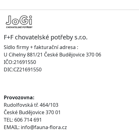
F+F chovatelské potřeby s.r.o.
Sídlo firmy + fakturační adresa :
U Cihelny 881/21 České Budějovice 370 06
IČO:21691550
DIC:CZ21691550
Provozovna:
Rudolfovská tř. 464/103
České Budějovice 370 01
TEL: 606 714 691
EMAIL: info@fauna-flora.cz