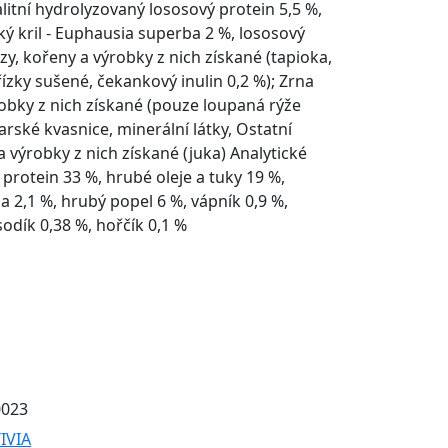
alitní hydrolyzovaný lososový protein 5,5 %,
ký kril - Euphausia superba 2 %, lososový
lízy, kořeny a výrobky z nich získané (tapioka,
ízky sušené, čekankový inulin 0,2 %); Zrna
robky z nich získané (pouze loupaná rýže
arské kvasnice, minerální látky, Ostatní
 a výrobky z nich získané (juka) Analytické
 protein 33 %, hrubé oleje a tuky 19 %,
a 2,1 %, hrubý popel 6 %, vápník 0,9 %,
sodík 0,38 %, hořčík 0,1 %
0023
IVIA