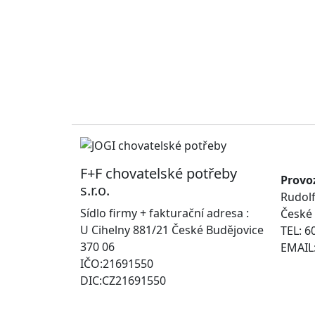
F+F chovatelské potřeby
Provo
s.r.o.
Rudolf
Sídlo firmy + fakturační adresa :
České 
U Cihelny 881/21 České Budějovice
TEL: 6
370 06
EMAIL:
IČO:21691550
DIC:CZ21691550