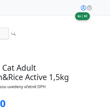
ks |
Kč
 Cat Adult
&Rice Active 1,5kg
jsou uvedeny včetně DPH
80