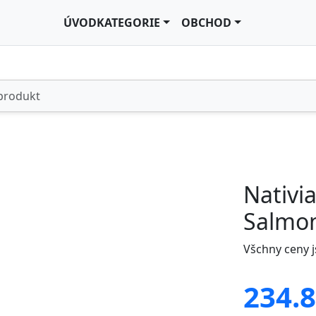
ÚVOD
KATEGORIE
OBCHOD
Nativia
Salmon
Všchny ceny 
234.