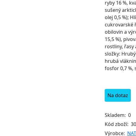
ryby 16 %, kv
sušený arktic
olej 0,5 %); H
cukrovarské ř
obilovin a vý
15,5 %), pivov
rostliny, řasy
složky: Hrubý
hrubá vláknin
fosfor 0,7 %, 
Na dotaz
Skladem:
0
Kód zboží:
3
Výrobce:
NAT