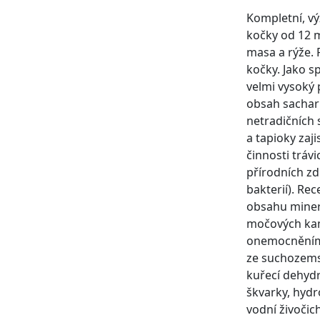
Kompletní, vý
kočky od 12 m
masa a rýže. 
kočky. Jako 
velmi vysoký 
obsah sachari
netradičních 
a tapioky zaj
činnosti trávi
přírodních zd
bakterií). Re
obsahu miner
močových kam
onemocněním 
ze suchozemsk
kuřecí dehydr
škvarky, hydr
vodní živočic