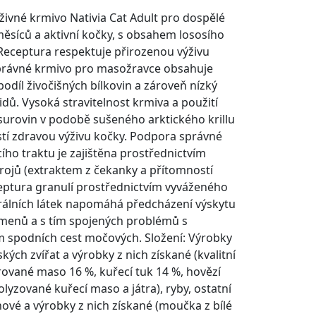
živné krmivo Nativia Cat Adult pro dospělé
ěsíců a aktivní kočky, s obsahem lososího
Receptura respektuje přirozenou výživu
správné krmivo pro masožravce obsahuje
podíl živočišných bílkovin a zároveň nízký
dů. Vysoká stravitelnost krmiva a použití
surovin v podobě sušeného arktického krillu
istí zdravou výživu kočky. Podpora správné
cího traktu je zajištěna prostřednictvím
rojů (extraktem z čekanky a přítomností
ceptura granulí prostřednictvím vyváženého
álních látek napomáhá předcházení výskytu
enů a s tím spojených problémů s
spodních cest močových. Složení: Výrobky
ých zvířat a výrobky z nich získané (kvalitní
ované maso 16 %, kuřecí tuk 14 %, hovězí
olyzované kuřecí maso a játra), ryby, ostatní
hové a výrobky z nich získané (moučka z bílé