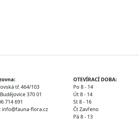
zovna:
OTEVÍRACÍ DOBA:
ovská tř. 464/103
Po 8 - 14
Budějovice 370 01
Út 8 - 14
06 714 691
St 8 - 16
 info@fauna-flora.cz
Čt Zavřeno
Pá 8 - 13