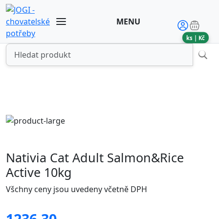
MENU
ks |
Kč
Nativia Cat Adult Salmon&Rice
Active 10kg
Všchny ceny jsou uvedeny včetně DPH
1236.30