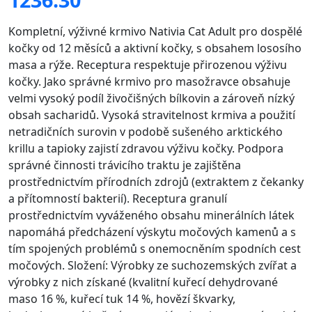
Kompletní, výživné krmivo Nativia Cat Adult pro dospělé
kočky od 12 měsíců a aktivní kočky, s obsahem lososího
masa a rýže. Receptura respektuje přirozenou výživu
kočky. Jako správné krmivo pro masožravce obsahuje
velmi vysoký podíl živočišných bílkovin a zároveň nízký
obsah sacharidů. Vysoká stravitelnost krmiva a použití
netradičních surovin v podobě sušeného arktického
krillu a tapioky zajistí zdravou výživu kočky. Podpora
správné činnosti trávicího traktu je zajištěna
prostřednictvím přírodních zdrojů (extraktem z čekanky
a přítomností bakterií). Receptura granulí
prostřednictvím vyváženého obsahu minerálních látek
napomáhá předcházení výskytu močových kamenů a s
tím spojených problémů s onemocněním spodních cest
močových. Složení: Výrobky ze suchozemských zvířat a
výrobky z nich získané (kvalitní kuřecí dehydrované
maso 16 %, kuřecí tuk 14 %, hovězí škvarky,