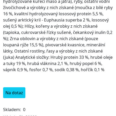
hydrolyzované kuřecí maso a játra), ryby, ostatní vodní
živočichové a výrobky z nich získané (moučka z bílé ryby
16 %, kvalitní hydrolyzovaný lososový protein 5,5 %,
sušený arktický kril - Euphausia superba 2 %, lososový
olej 0,5 %); Hlízy, kořeny a výrobky z nich získané
(tapioka, cukrovarské řízky sušené, čekankový inulin 0,2
%); Zrna obilovin a výrobky z nich získané (pouze
loupaná rýže 15,5 %), pivovarské kvasnice, minerální
látky, Ostatní rostliny, řasy a výrobky z nich získané
(juka) Analytické složky: Hrubý protein 33 %, hrubé oleje
a tuky 19 %, hrubá vláknina 2,1 %, hrubý popel 6 %,
vápník 0,9 %, fosfor 0,7 %, sodík 0,38 %, hořčík 0,1 %
Na dotaz
Skladem:
0