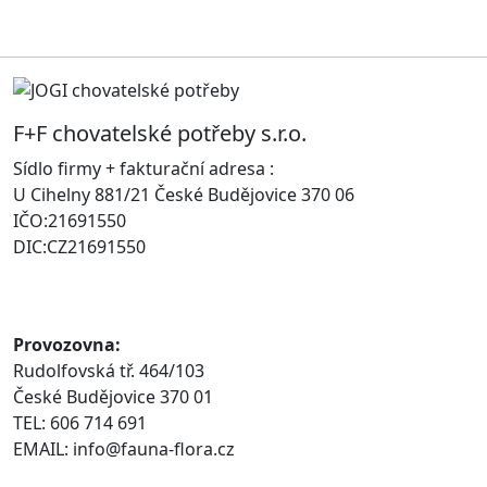
F+F chovatelské potřeby s.r.o.
Sídlo firmy + fakturační adresa :
U Cihelny 881/21 České Budějovice 370 06
IČO:21691550
DIC:CZ21691550
Provozovna:
Rudolfovská tř. 464/103
České Budějovice 370 01
TEL: 606 714 691
EMAIL: info@fauna-flora.cz