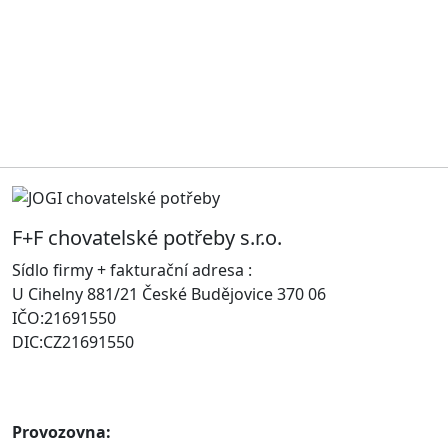
F+F chovatelské potřeby s.r.o.
Sídlo firmy + fakturační adresa :
U Cihelny 881/21 České Budějovice 370 06
IČO:21691550
DIC:CZ21691550
Provozovna: