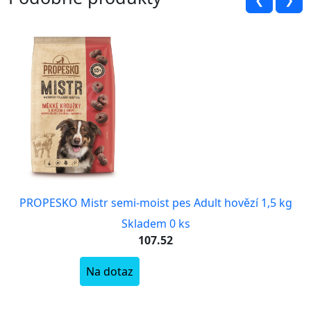
❮
❯
PROPESKO Mistr semi-moist pes Adult hovězí 1,5 kg
Skladem 0 ks
107.52
Na dotaz