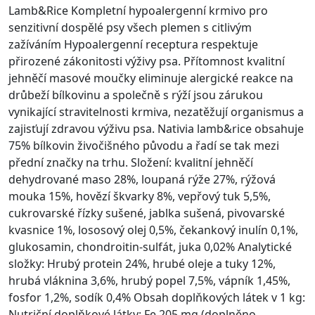
Lamb&Rice Kompletní hypoalergenní krmivo pro
senzitivní dospělé psy všech plemen s citlivým
zažíváním Hypoalergenní receptura respektuje
přirozené zákonitosti výživy psa. Přítomnost kvalitní
jehněčí masové moučky eliminuje alergické reakce na
drůbeží bílkovinu a společně s rýží jsou zárukou
vynikající stravitelnosti krmiva, nezatěžují organismus a
zajisťují zdravou výživu psa. Nativia lamb&rice obsahuje
75% bílkovin živočišného původu a řadí se tak mezi
přední značky na trhu. Složení: kvalitní jehněčí
dehydrované maso 28%, loupaná rýže 27%, rýžová
mouka 15%, hovězí škvarky 8%, vepřový tuk 5,5%,
cukrovarské řízky sušené, jablka sušená, pivovarské
kvasnice 1%, lososový olej 0,5%, čekankový inulín 0,1%,
glukosamin, chondroitin-sulfát, juka 0,02% Analytické
složky: Hrubý protein 24%, hrubé oleje a tuky 12%,
hrubá vláknina 3,6%, hrubý popel 7,5%, vápník 1,45%,
fosfor 1,2%, sodík 0,4% Obsah doplňkových látek v 1 kg:
Nutriční doplňkové látky: Fe 205 mg (doplněno