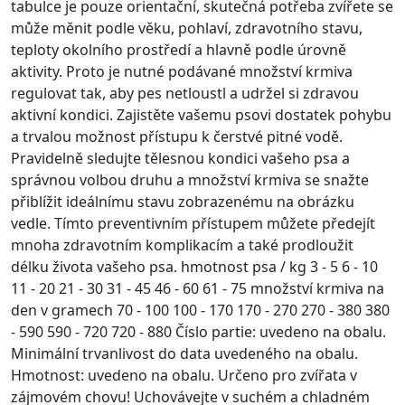
tabulce je pouze orientační, skutečná potřeba zvířete se
může měnit podle věku, pohlaví, zdravotního stavu,
teploty okolního prostředí a hlavně podle úrovně
aktivity. Proto je nutné podávané množství krmiva
regulovat tak, aby pes netloustl a udržel si zdravou
aktivní kondici. Zajistěte vašemu psovi dostatek pohybu
a trvalou možnost přístupu k čerstvé pitné vodě.
Pravidelně sledujte tělesnou kondici vašeho psa a
správnou volbou druhu a množství krmiva se snažte
přiblížit ideálnímu stavu zobrazenému na obrázku
vedle. Tímto preventivním přístupem můžete předejít
mnoha zdravotním komplikacím a také prodloužit
délku života vašeho psa. hmotnost psa / kg 3 - 5 6 - 10
11 - 20 21 - 30 31 - 45 46 - 60 61 - 75 množství krmiva na
den v gramech 70 - 100 100 - 170 170 - 270 270 - 380 380
- 590 590 - 720 720 - 880 Číslo partie: uvedeno na obalu.
Minimální trvanlivost do data uvedeného na obalu.
Hmotnost: uvedeno na obalu. Určeno pro zvířata v
zájmovém chovu! Uchovávejte v suchém a chladném