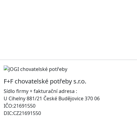
F+F chovatelské potřeby s.r.o.
Sídlo firmy + fakturační adresa :
U Cihelny 881/21 České Budějovice 370 06
IČO:21691550
DIC:CZ21691550