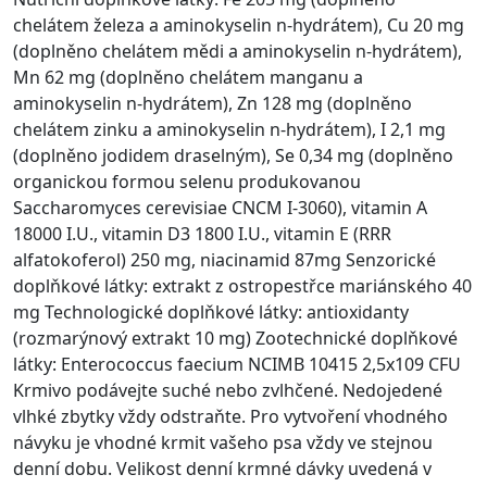
chelátem železa a aminokyselin n-hydrátem), Cu 20 mg
(doplněno chelátem mědi a aminokyselin n-hydrátem),
Mn 62 mg (doplněno chelátem manganu a
aminokyselin n-hydrátem), Zn 128 mg (doplněno
chelátem zinku a aminokyselin n-hydrátem), I 2,1 mg
(doplněno jodidem draselným), Se 0,34 mg (doplněno
organickou formou selenu produkovanou
Saccharomyces cerevisiae CNCM I-3060), vitamin A
18000 I.U., vitamin D3 1800 I.U., vitamin E (RRR
alfatokoferol) 250 mg, niacinamid 87mg Senzorické
doplňkové látky: extrakt z ostropestřce mariánského 40
mg Technologické doplňkové látky: antioxidanty
(rozmarýnový extrakt 10 mg) Zootechnické doplňkové
látky: Enterococcus faecium NCIMB 10415 2,5x109 CFU
Krmivo podávejte suché nebo zvlhčené. Nedojedené
vlhké zbytky vždy odstraňte. Pro vytvoření vhodného
návyku je vhodné krmit vašeho psa vždy ve stejnou
denní dobu. Velikost denní krmné dávky uvedená v