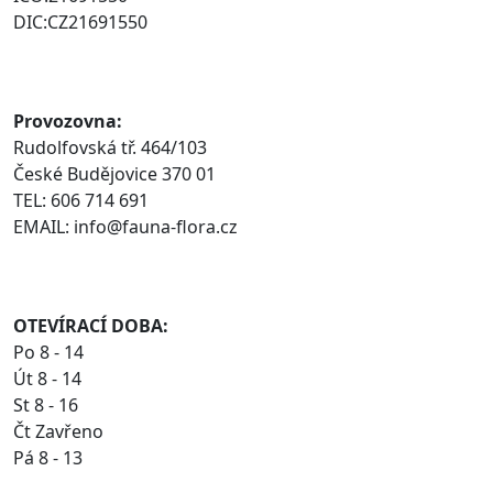
DIC:CZ21691550
Provozovna:
Rudolfovská tř. 464/103
České Budějovice 370 01
TEL: 606 714 691
EMAIL: info@fauna-flora.cz
OTEVÍRACÍ DOBA:
Po 8 - 14
Út 8 - 14
St 8 - 16
Čt Zavřeno
Pá 8 - 13