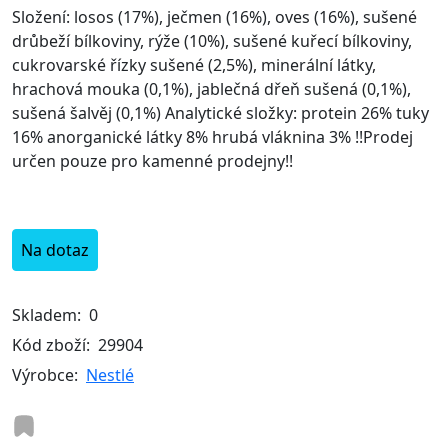
Složení: losos (17%), ječmen (16%), oves (16%), sušené
drůbeží bílkoviny, rýže (10%), sušené kuřecí bílkoviny,
cukrovarské řízky sušené (2,5%), minerální látky,
hrachová mouka (0,1%), jablečná dřeň sušená (0,1%),
sušená šalvěj (0,1%) Analytické složky: protein 26% tuky
16% anorganické látky 8% hrubá vláknina 3% !!Prodej
určen pouze pro kamenné prodejny!!
Na dotaz
Skladem:
0
Kód zboží:
29904
Výrobce:
Nestlé