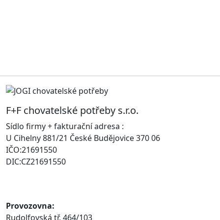
F+F chovatelské potřeby s.r.o.
Sídlo firmy + fakturační adresa :
U Cihelny 881/21 České Budějovice 370 06
IČO:21691550
DIC:CZ21691550
Provozovna:
Rudolfovská tř. 464/103