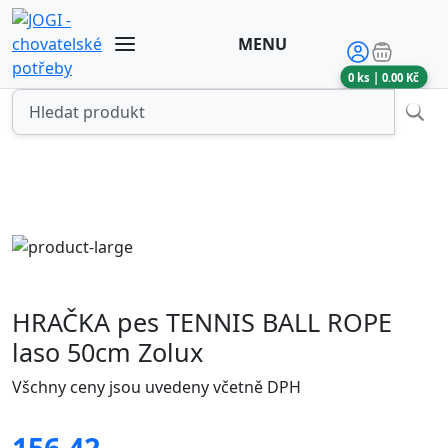
MENU
0
ks |
0.00
Kč
HRAČKA pes TENNIS BALL ROPE
laso 50cm Zolux
Všchny ceny jsou uvedeny včetně DPH
156.42