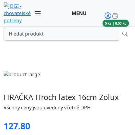
MENU
0
ks |
0.00
Kč
HRAČKA Hroch latex 16cm Zolux
Všchny ceny jsou uvedeny včetně DPH
127.80