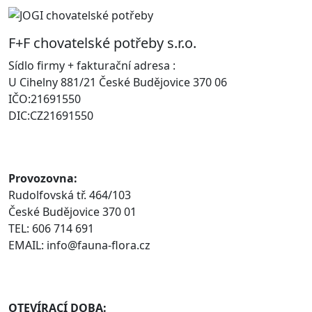
F+F chovatelské potřeby s.r.o.
Sídlo firmy + fakturační adresa :
U Cihelny 881/21 České Budějovice 370 06
IČO:21691550
DIC:CZ21691550
Provozovna:
Rudolfovská tř. 464/103
České Budějovice 370 01
TEL: 606 714 691
EMAIL: info@fauna-flora.cz
OTEVÍRACÍ DOBA: