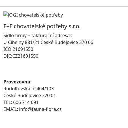
F+F chovatelské potřeby s.r.o.
Sídlo firmy + fakturační adresa :
U Cihelny 881/21 České Budějovice 370 06
IČO:21691550
DIC:CZ21691550
Provozovna:
Rudolfovská tř. 464/103
České Budějovice 370 01
TEL: 606 714 691
EMAIL: info@fauna-flora.cz