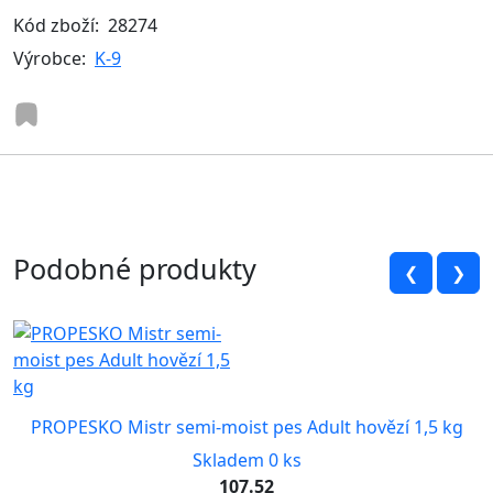
Kód zboží:
28274
Výrobce:
K-9
Podobné produkty
❮
❯
PROPESKO Mistr semi-moist pes Adult hovězí 1,5 kg
Skladem 0 ks
107.52