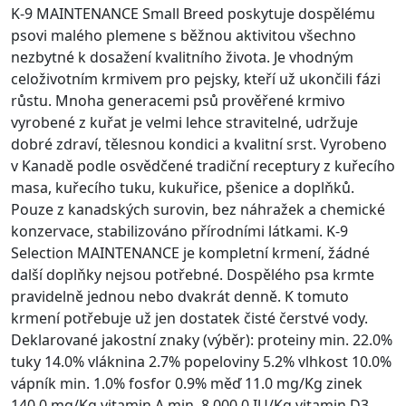
K-9 MAINTENANCE Small Breed poskytuje dospělému
psovi malého plemene s běžnou aktivitou všechno
nezbytné k dosažení kvalitního života. Je vhodným
celoživotním krmivem pro pejsky, kteří už ukončili fázi
růstu. Mnoha generacemi psů prověřené krmivo
vyrobené z kuřat je velmi lehce stravitelné, udržuje
dobré zdraví, tělesnou kondici a kvalitní srst. Vyrobeno
v Kanadě podle osvědčené tradiční receptury z kuřecího
masa, kuřecího tuku, kukuřice, pšenice a doplňků.
Pouze z kanadských surovin, bez náhražek a chemické
konzervace, stabilizováno přírodními látkami. K-9
Selection MAINTENANCE je kompletní krmení, žádné
další doplňky nejsou potřebné. Dospělého psa krmte
pravidelně jednou nebo dvakrát denně. K tomuto
krmení potřebuje už jen dostatek čisté čerstvé vody.
Deklarované jakostní znaky (výběr): proteiny min. 22.0%
tuky 14.0% vláknina 2.7% popeloviny 5.2% vlhkost 10.0%
vápník min. 1.0% fosfor 0.9% měď 11.0 mg/Kg zinek
140.0 mg/Kg vitamin A min. 8,000.0 IU/Kg vitamin D3