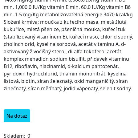
min. 1,000.0 IU/Kg vitamin E min. 60.0 IU/Kg vitamin B6
min. 1.5 mg/Kg metabolizovatelná energie 3470 kcal/kg
Složení krmiva: moučka z kuřecího masa, mletá žlutá
kukuřice, mletá pšenice, pšeničná mouka, kuřecí tuk
(stabilizovaný vitamínem E), kuřecí maso, chlorid sodný,
cholinchlorid, kyselina sorbová, acetát vitamínu A, d-
aktivovaný živočišný sterol, di-alfa tokoferol acetát,
komplex menadion sodium bisulfit, přídavek vitamínu
B12, riboflavin, niacinamid, d-kalcium pantotenát,
pyridoxin hydrochlorid, thiamin mononitrát, kyselina
listová, biotin, síran železnatý, oxid manganičitý, síran
zinečnatý, síran měďnatý, jodid vápenatý, selenit sodný.
Na dotaz
Skladem:
0