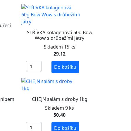
uřecí
STŘÍVKA kolagenová 60g Bow
Wow s drůbežími játry
Skladem 15 ks
29.12
Do košíku
tnipem
CHEJN salám s droby 1kg
Skladem 9 ks
50.40
Do košíku