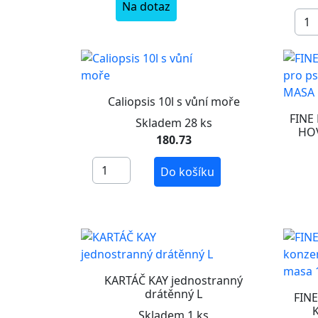
Na dotaz
Caliopsis 10l s vůní moře
FINE
Skladem 28 ks
HOV
180.73
Do košíku
KARTÁČ KAY jednostranný
drátěnný L
FINE
Skladem 1 ks