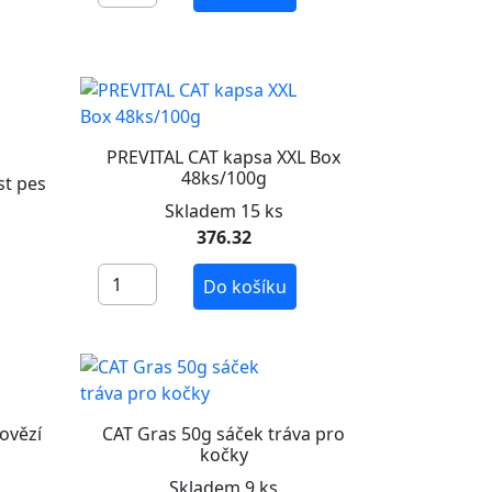
PREVITAL CAT kapsa XXL Box
48ks/100g
t pes
Skladem 15 ks
376.32
Do košíku
ovězí
CAT Gras 50g sáček tráva pro
kočky
Skladem 9 ks