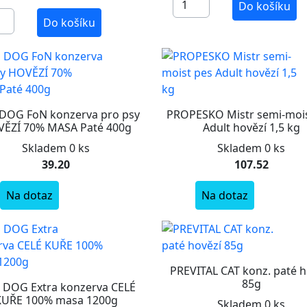
Do košíku
Do košíku
 DOG FoN konzerva pro psy
PROPESKO Mistr semi-mois
ĚZÍ 70% MASA Paté 400g
Adult hovězí 1,5 kg
Skladem 0 ks
Skladem 0 ks
39.20
107.52
Na dotaz
Na dotaz
PREVITAL CAT konz. paté h
85g
 DOG Extra konzerva CELÉ
KUŘE 100% masa 1200g
Skladem 0 ks