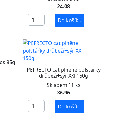
24.08
Do košíku
sos 85g
PEFRECTO cat plněné polštářky
drůbeží+sýr XXl 150g
Skladem 11 ks
36.96
Do košíku