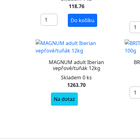
118.76
Do košíku
MAGNUM adult Iberian
BR
vepřové/tuňák 12kg
Skladem 0 ks
1263.70
Na dotaz