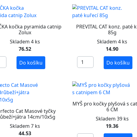
KA kočka pyramida catnip
PREVITAL CAT konz. paté k
Zolux
85g
Skladem 4 ks
Skladem 4 ks
76.52
14.90
Do košíku
Do košíku
MYŠ pro kočky plyšová s ca
6 CM
rfecto Cat Masové tyčky
ůbeží+játra 14cm/10x5g
Skladem 39 ks
Skladem 7 ks
19.36
44.53